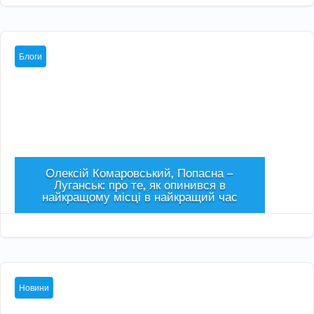
Блоги
Олексій Комаровський, Попасна –
Луганськ: про те, як опинився в
найкращому місці в найкращий час
Сер 3, 2026

Новини