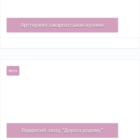
Арттерапія закарпатською кухнею
Жов 27, 2022

Фото
Відкритий захід “Дорога додому”