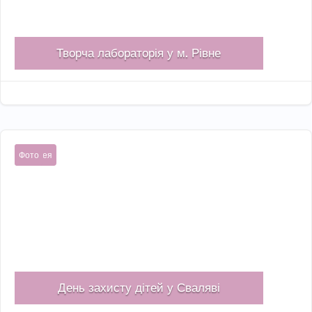
Творча лабораторія у м. Рівне
Тра 18, 2026

Галерея
Фото
День захисту дітей у Сваляві