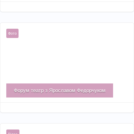
Чер 6, 2023

Фото
Форум театр з Ярославом Федорчуком
Гру 1, 2022
