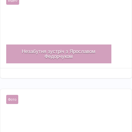
Відео
Незабутня зустріч з Ярославом
Федорчуком
Лис 22, 2022

Фото