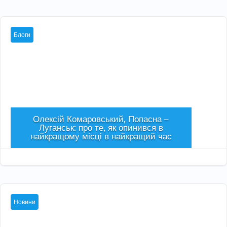
Блоги
Олексій Комаровський, Попасна –
Луганськ: про те, як опинився в
найкращому місці в найкращий час
Сер 3, 2026

Новини