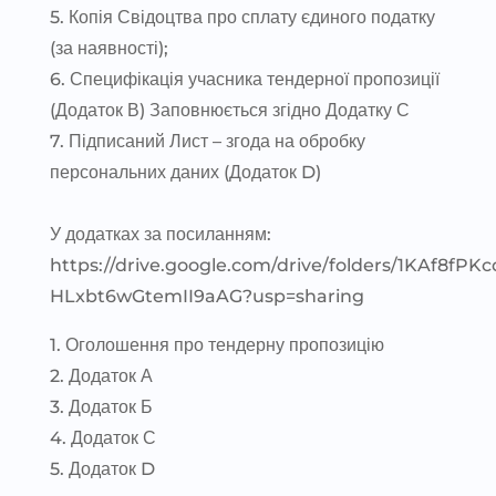
5. Копія Свідоцтва про сплату єдиного податку
(за наявності);
6. Специфікація учасника тендерної пропозиції
(Додаток В) Заповнюється згідно Додатку С
7. Підписаний Лист – згода на обробку
персональних даних (Додаток D)
У додатках за посиланням:
https://drive.google.com/drive/folders/1KAf8fPK
HLxbt6wGtemII9aAG?usp=sharing
1. Оголошення про тендерну пропозицію
2. Додаток А
3. Додаток Б
4. Додаток С
5. Додаток D