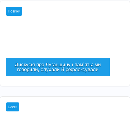
Новини
Дискусія про Луганщину і пам’ять: ми
говорили, слухали й рефлексували
Сер 5, 2026

Блоги