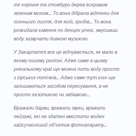
те коріння та стовбури дерев яскравим
зеленим мохом… То вона дібрала відтінки для
осіннього листя, для ягід, грибів… То вона
розкидала каміння по денцях річок, змусивши
воду зазвучати дивною музикою.
У Закарпатті все це відчувається, як мало в
якому іншому регіоні. Адже саме в цьому
унікальному краї ще можна пити воду просто
з гірських потічків… Адже саме тут коні ще
залишаються засобом пересування, а не
просто екзотикою чи забавкою…
Вражали барви, вражали звуки, вражали
пейзажі, які не здатен вмістити жоден
найсучасніший об’єктив фотоапарату…