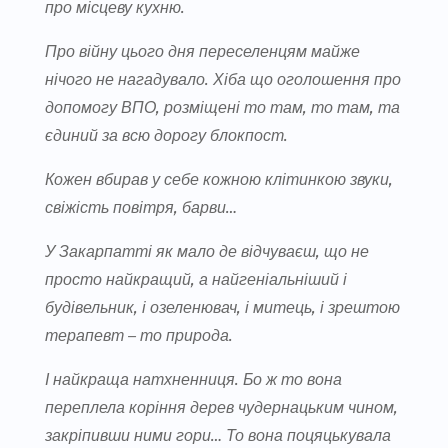
про місцеву кухню.
Про війну цього дня переселенцям майже
нічого не нагадувало. Хіба що оголошення про
допомогу ВПО, розміщені то там, то там, та
єдиний за всю дорогу блокпост.
Кожен вбирав у себе кожною клітинкою звуки,
свіжість повітря, барви…
У Закарпатті як мало де відчуваєш, що не
просто найкращий, а найгеніальніший і
будівельник, і озеленювач, і митець, і зрештою
терапевт – то природа.
І найкраща натхненниця. Бо ж то вона
переплела коріння дерев чудернацьким чином,
закріпивши ними гори… То вона поцяцькувала