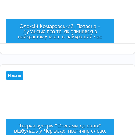
Олексій Комаровський, Попасна –
Луганськ: про те, як опинився в
найкращому місці в найкращий час
Сер 3, 2026

Новини
Творча зустріч “Степами до своїх”
відбулась у Черкасах: поетичне слово,