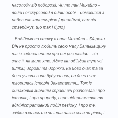
насолоду від подорожі. Чи то пан Михайло –
водій і екскурсовод в одній особі – домовився з
небесною канцелярією (принаймні, сам він
стверджує, що так і було).
…Водійського стажу в пана Михайла – 54 роки.
Він не просто любить свою малу Батьківщину
та із задоволенням про неї розповідає – він
знає її, як мало хто. Адже він об’їздив тут усі
шляхи, дороги та доріжки, на його очах та за
його участі вони будувались, на його очах
творилась історія Закарпаття… Тож із
однаковим знанням справи він розповідав і про
історію, і про природу, і про підприємства та
адміністративний поділ регіону, і про те,
звідки взялась та чи інша назва села чи річки, і