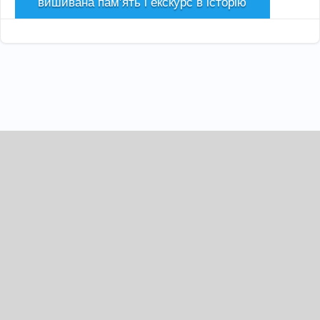
вишивана пам’ять і екскурс в історію
Сер 1, 2026

dievagromada@gmail.com